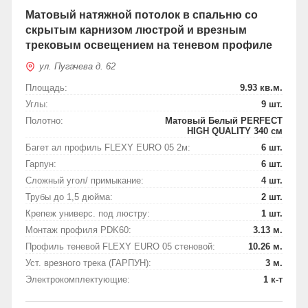
Матовый натяжной потолок в спальню со
скрытым карнизом люстрой и врезным
трековым освещением на теневом профиле
ул. Пугачева д. 62
Площадь:
9.93 кв.м.
Углы:
9 шт.
Полотно:
Матовый Белый PERFECT
HIGH QUALITY 340 см
Багет ал профиль FLEXY EURO 05 2м:
6 шт.
Гарпун:
6 шт.
Сложный угол/ примыкание:
4 шт.
Трубы до 1,5 дюйма:
2 шт.
Крепеж универс. под люстру:
1 шт.
Монтаж профиля PDK60:
3.13 м.
Профиль теневой FLEXY EURO 05 стеновой:
10.26 м.
Уст. врезного трека (ГАРПУН):
3 м.
Электрокомплектующие:
1 к-т