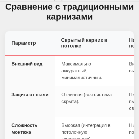
Сравнение с традиционными
карнизами
Скрытый карниз в
Нак
Параметр
потолке
пот
Внешний вид
Максимально
Виде
аккуратный,
выгл
минималистичный.
Защита от пыли
Отличная (вся система
Плох
скрыта).
пыль
свер
Сложность
Высокая (интеграция в
Низк
монтажа
потолочную
пото
конструкцию).