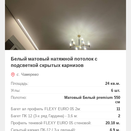
Белый матовый натяжной потолок с
подсветкой скрытых карнизов
с. Чамерево
Площадь:
24 кв.м.
Углы:
6 шт.
Полотно:
Матовый Белый premium 550
см
Багет ал профиль FLEXY EURO 05 2м:
11
Багет ПК 12 (3-х ряд Гардина) - 3,6 м:
2
Профиль теневой FLEXY EURO 05 стеновой:
20.18 м.
Скрытый карниз ПК-12 ( 3-х рядный):
4.9 м.