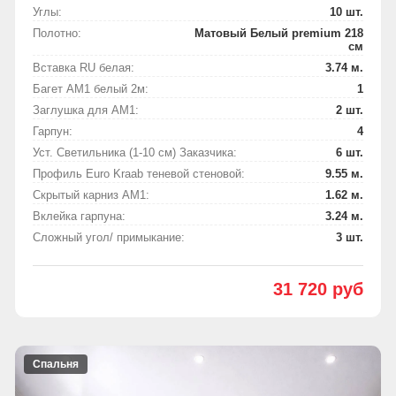
Углы:
10 шт.
Полотно:
Матовый Белый premium 218
см
Вставка RU белая:
3.74 м.
Багет АМ1 белый 2м:
1
Заглушка для АМ1:
2 шт.
Гарпун:
4
Уст. Светильника (1-10 см) Заказчика:
6 шт.
Профиль Euro Kraab теневой стеновой:
9.55 м.
Скрытый карниз АМ1:
1.62 м.
Вклейка гарпуна:
3.24 м.
Сложный угол/ примыкание:
3 шт.
31 720 руб
Спальня