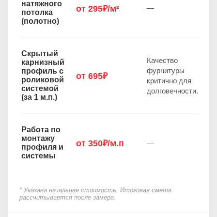
натяжного
от 295₽/м²
—
потолка
(полотно)
Скрытый
Качество
карнизный
фурнитуры
профиль с
от 695₽
роликовой
критично для
системой
долговечности.
(за 1 м.п.)
Работа по
монтажу
от 350₽/м.п
—
профиля и
системы
* Указана начальная стоимость. Итоговая смета
рассчитывается после замера.