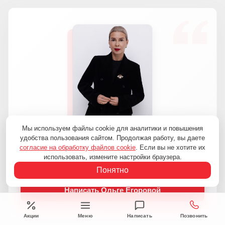
Мы используем файлы cookie для аналитики и повышения
«Есть замечания или пожелания по нашей
удобства пользования сайтом. Продолжая работу, вы даете
работе? Напишите мне, я разберусь в ситуации
согласие на обработку файлов cookie
. Если вы не хотите их
и дам обратную связь!»
использовать, измените настройки браузера.
Егорова Ольга Владимировна
Понятно
Руководитель компании «Технологии Уюта и Комфорта»
Написать Ольге Егоровой
Акции
Меню
Написать
Позвонить