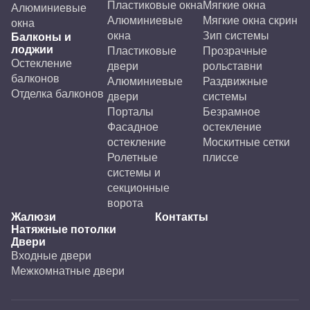
Пластиковые окна
Мягкие окна
Алюминиевые
Алюминиевые
Мягкие окна скрин
окна
окна
Зип системы
Балконы и
лоджии
Пластиковые
Прозрачные
Остекление
двери
рольставни
балконов
Алюминиевые
Раздвижные
Отделка балконов
двери
системы
Порталы
Безрамное
Фасадное
остекление
остекление
Москитные сетки
Ролетные
плиссе
системы и
секционные
ворота
Жалюзи
Контакты
Натяжные потолки
Двери
Входные двери
Межкомнатные двери