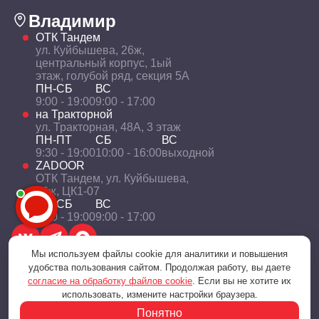
Владимир
ОТК Тандем
ул. Куйбышева, 26ж,
центральный корпус, 1ый
этаж, голубой ряд, секция 5А
ПН-СБ
ВС
9:00 - 19:00
9:00 - 17:00
на Тракторной
ул. Тракторная, 48А, 3 этаж
ПН-ПТ
СБ
ВС
9:30 - 19:00
10:00 - 16:00
выходной
ZADOOR
ОТК Тандем, ул. Куйбышева,
26ж, ЦК1-07
ПН-СБ
ВС
9:00 - 19:00
9:00 - 17:00
Мы используем файлы cookie для аналитики и повышения
удобства пользования сайтом. Продолжая работу, вы даете
согласие на обработку файлов cookie
. Если вы не хотите их
Политика конфиденциальности
использовать, измените настройки браузера.
© 2001 — 2026 «Технологии уюта и комфорта»
Понятно
Разработка и поддержка - Цифровое агентство BitWeb