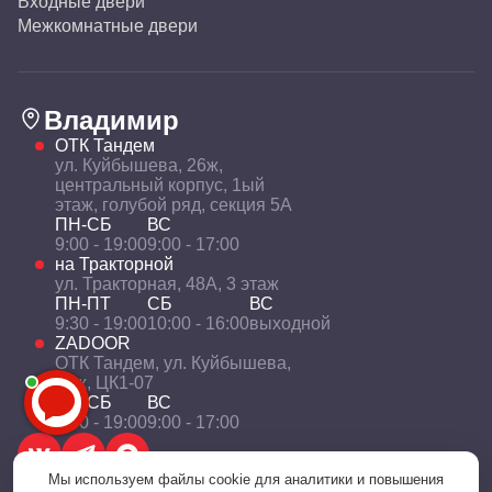
Входные двери
Межкомнатные двери
Владимир
ОТК Тандем
ул. Куйбышева, 26ж,
центральный корпус, 1ый
этаж, голубой ряд, секция 5А
ПН-СБ
ВС
9:00 - 19:00
9:00 - 17:00
на Тракторной
ул. Тракторная, 48А, 3 этаж
ПН-ПТ
СБ
ВС
9:30 - 19:00
10:00 - 16:00
выходной
ZADOOR
ОТК Тандем, ул. Куйбышева,
26ж, ЦК1-07
ПН-СБ
ВС
9:00 - 19:00
9:00 - 17:00
Мы используем файлы cookie для аналитики и повышения