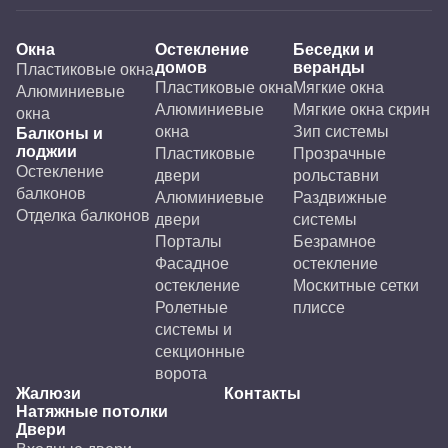
Окна
Остекление
Беседки и
домов
веранды
Пластиковые окна
Пластиковые окна
Мягкие окна
Алюминиевые
Алюминиевые
Мягкие окна скрин
окна
окна
Зип системы
Балконы и
лоджии
Пластиковые
Прозрачные
Остекление
двери
рольставни
балконов
Алюминиевые
Раздвижные
Отделка балконов
двери
системы
Порталы
Безрамное
Фасадное
остекление
остекление
Москитные сетки
Ролетные
плиссе
системы и
секционные
ворота
Жалюзи
Контакты
Натяжные потолки
Двери