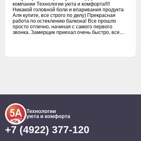
компании Технологии уюта и комфорта!!!!
Никакой головной боли и впаривания продукта
Аля купите, все строго по делу) Прекрасная
работа по остеклению балкона! Все прошло
просто отлично, начиная с самого первого
звонка. Замерщик приехал очень быстро, все
замерил и проконсультировал по всем
вопросам, ничего лишнего не навязывали как я
говорил выше)) Менеджеры всегда были на
связи, спасибо менеджеру Анастасии за
терпение отдельно )))) оперативно отвечали на
все мои вопросы, и процесс не затянулся, что
для меня очень важно. Отдельное спасибо за
адекватные цены, ибо сравнивал с другими
предложениями, здесь они действительно самые
выгодные. Теперь у меня уютный балкон,
который радует глаз. Всем советую эту
компанию!
Технологии
уюта и комфорта
+7 (4922) 377-120