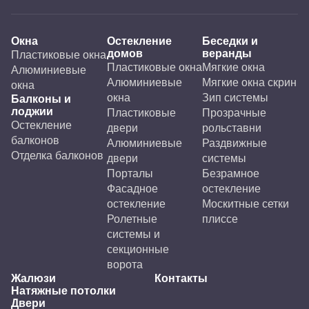
Окна
Остекление
Беседки и
домов
веранды
Пластиковые окна
Пластиковые окна
Мягкие окна
Алюминиевые
Алюминиевые
Мягкие окна скрин
окна
окна
Зип системы
Балконы и
лоджии
Пластиковые
Прозрачные
Остекление
двери
рольставни
балконов
Алюминиевые
Раздвижные
Отделка балконов
двери
системы
Порталы
Безрамное
Фасадное
остекление
остекление
Москитные сетки
Ролетные
плиссе
системы и
секционные
ворота
Жалюзи
Контакты
Натяжные потолки
Двери