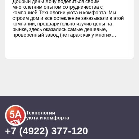
Добрый день! Хочу поделиться своим
многолетним опытом сотрудничества с
компанией Технологии уюта и комфорта. Мы
строим дом и все остекление заказывали в этой
компании, предварительно изучив цены на
рынке, здесь оказались самые дешевые,
проверенный завод (не гараж как у многих
мелких частников) с которым компания давно
сотрудничает и конечно сервис, каждый
занимается своим делом профессионально.
Хочу высказать огромную благодарность
менеджеру Анастасии за ее профессионализм,
отзывчивость, умение решать любые вопросы.
При таком большом объеме заказа, не прошло
все гладко, в любом деле есть человеческий
фактор, возникшие проблемы решались
незамедлительно и в интересах заказчика.
Именно поэтому рекомендую эту компанию всем
своим знакомым и сейчас еще раз обратились к
ним за остеклением лоджии, все работы от
Технологии
просчета заказа до установки прошли
уюта и комфорта
безупречно, мы очень довольны. Спасибо
огромное за ваш профессионализм. Роста и
+7 (4922) 377-120
развития вам!