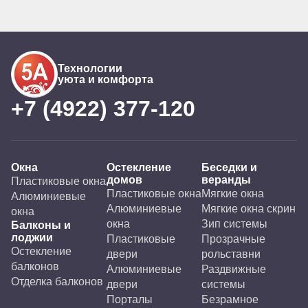
предложениями, здесь они действительно самые
выгодные. Теперь у меня уютный балкон,
который радует глаз. Всем советую эту
компанию!
Технологии
уюта и комфорта
+7 (4922) 377-120
Окна
Остекление
Беседки и
домов
веранды
Пластиковые окна
Пластиковые окна
Мягкие окна
Алюминиевые
Алюминиевые
Мягкие окна скрин
окна
окна
Зип системы
Балконы и
лоджии
Пластиковые
Прозрачные
Остекление
двери
рольставни
балконов
Алюминиевые
Раздвижные
Отделка балконов
двери
системы
Порталы
Безрамное