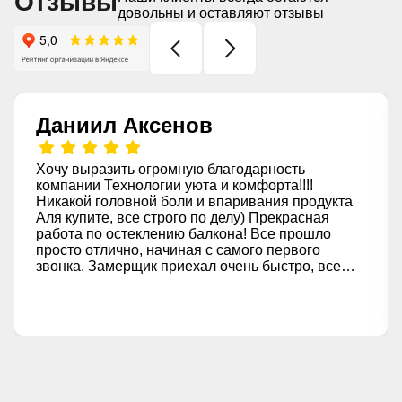
Отзывы
довольны и оставляют отзывы
Даниил Аксенов
Хочу выразить огромную благодарность
компании Технологии уюта и комфорта!!!!
Никакой головной боли и впаривания продукта
Аля купите, все строго по делу) Прекрасная
работа по остеклению балкона! Все прошло
просто отлично, начиная с самого первого
звонка. Замерщик приехал очень быстро, все
замерил и проконсультировал по всем
вопросам, ничего лишнего не навязывали как я
говорил выше)) Менеджеры всегда были на
связи, спасибо менеджеру Анастасии за
терпение отдельно )))) оперативно отвечали на
все мои вопросы, и процесс не затянулся, что
для меня очень важно. Отдельное спасибо за
адекватные цены, ибо сравнивал с другими