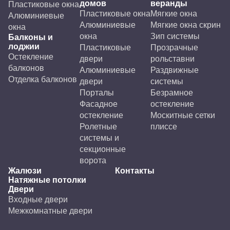
домов
веранды
Пластиковые окна
Пластиковые окна
Мягкие окна
Алюминиевые
Алюминиевые
Мягкие окна скрин
окна
окна
Зип системы
Балконы и
лоджии
Пластиковые
Прозрачные
Остекление
двери
рольставни
балконов
Алюминиевые
Раздвижные
Отделка балконов
двери
системы
Порталы
Безрамное
Фасадное
остекление
остекление
Москитные сетки
Ролетные
плиссе
системы и
секционные
ворота
Жалюзи
Контакты
Натяжные потолки
Двери
Входные двери
Межкомнатные двери