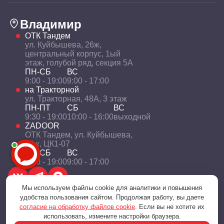
Владимир
ОТК Тандем
ул. Куйбышева, 26ж,
центральный корпус, 1ый
этаж, голубой ряд, секция 5А
ПН-СБ
ВС
9:00 - 19:00
9:00 - 17:00
на Тракторной
ул. Тракторная, 48А, 3 этаж
ПН-ПТ
СБ
ВС
9:30 - 19:00
10:00 - 16:00
выходной
ZADOOR
ОТК Тандем, ул. Куйбышева,
26ж, ЦК1-07
ПН-СБ
ВС
9:00 - 19:00
9:00 - 17:00
Мы используем файлы cookie для аналитики и повышения
удобства пользования сайтом. Продолжая работу, вы даете
согласие на обработку файлов cookie
. Если вы не хотите их
Политика конфиденциальности
использовать, измените настройки браузера.
© 2001 — 2026 «Технологии уюта и комфорта»