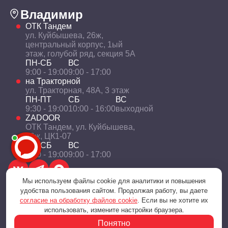
Владимир
ОТК Тандем
ул. Куйбышева, 26ж,
центральный корпус, 1ый
этаж, голубой ряд, секция 5А
ПН-СБ
ВС
9:00 - 19:00
9:00 - 17:00
на Тракторной
ул. Тракторная, 48А, 3 этаж
ПН-ПТ
СБ
ВС
9:30 - 19:00
10:00 - 16:00
выходной
ZADOOR
ОТК Тандем, ул. Куйбышева,
26ж, ЦК1-07
ПН-СБ
ВС
9:00 - 19:00
9:00 - 17:00
Мы используем файлы cookie для аналитики и повышения
удобства пользования сайтом. Продолжая работу, вы даете
согласие на обработку файлов cookie
. Если вы не хотите их
Политика конфиденциальности
использовать, измените настройки браузера.
© 2001 — 2026 «Технологии уюта и комфорта»
Понятно
Разработка и поддержка - Цифровое агентство BitWeb