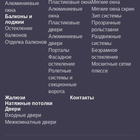
Пластиковые окна
Мягкие окна
Алюминиевые
Алюминиевые
Мягкие окна скрин
окна
окна
Зип системы
Балконы и
лоджии
Пластиковые
Прозрачные
Остекление
двери
рольставни
балконов
Алюминиевые
Раздвижные
Отделка балконов
двери
системы
Порталы
Безрамное
Фасадное
остекление
остекление
Москитные сетки
Ролетные
плиссе
системы и
секционные
ворота
Жалюзи
Контакты
Натяжные потолки
Двери
Входные двери
Межкомнатные двери