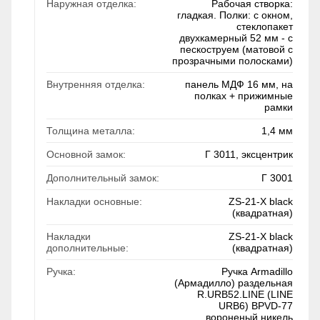
Наружная отделка:
Рабочая створка:
гладкая. Полки: с окном,
стеклопакет
двухкамерный 52 мм - с
пескоструем (матовой с
прозрачными полосками)
Внутренняя отделка:
панель МДФ 16 мм, на
полках + прижимные
рамки
Толщина металла:
1,4 мм
Основной замок:
Г 3011, эксцентрик
Дополнительный замок:
Г 3001
Накладки основные:
ZS-21-X black
(квадратная)
Накладки
ZS-21-X black
дополнительные:
(квадратная)
Ручка:
Ручка Armadillo
(Армадилло) раздельная
R.URB52.LINE (LINE
URB6) BPVD-77
вороненый никель