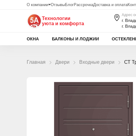
О компании
Отзывы
Блог
Рассрочка
Доставка и оплата
Конт
Адрес о
Технологии
г. Вла
уюта и комфорта
г. Вла
ОКНА
БАЛКОНЫ И ЛОДЖИИ
ОСТЕКЛЕН
Главная
Двери
Входные двери
СТ Т