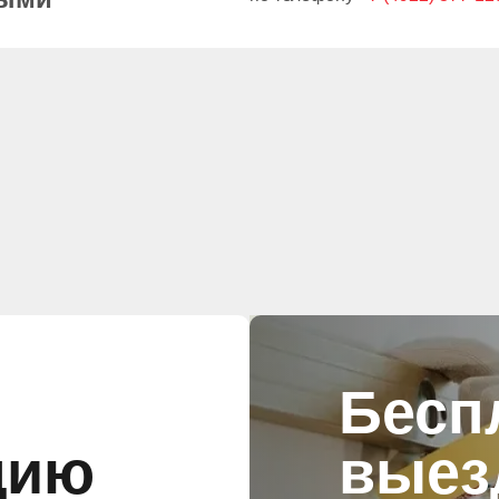
Бесп
цию
выез