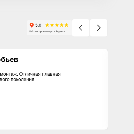
обьев
Иго
 монтаж. Отличная плавная
Заказы
вого поколения
цепочк
замерщ
монтаж
откосы
вынесе
в срок