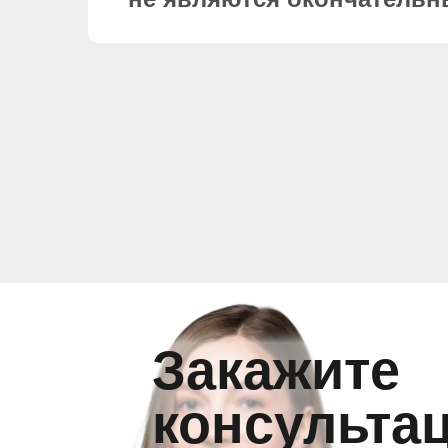
Закажите
консульта