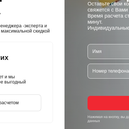
а
Оставьте свои к
свяжется с Вами
Время расчета с
минут.
енеджера -эксперта и
Индивидуальные 
 максимальной скидкой
гих
ет и мы
ее выгодный
расчетом
Нажимая на кнопку, вы д
данных