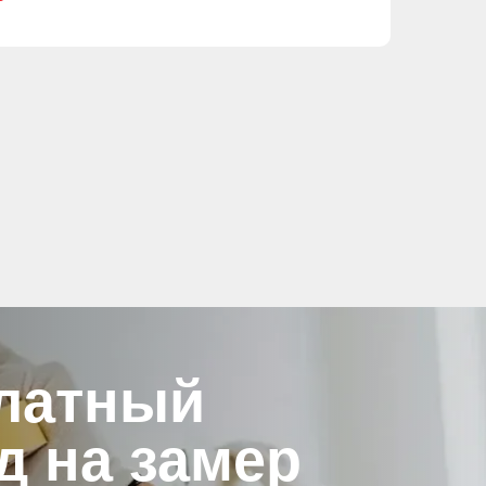
латный
д на замер