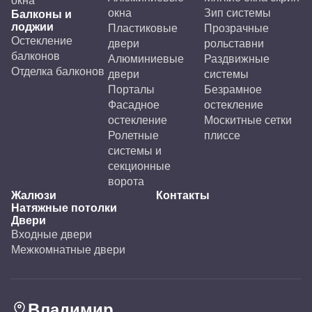
окна
окна
Зип системы
Балконы и
лоджии
Пластиковые
Прозрачные
Остекление
двери
рольставни
балконов
Алюминиевые
Раздвижные
Отделка балконов
двери
системы
Порталы
Безрамное
Фасадное
остекление
остекление
Москитные сетки
Ролетные
плиссе
системы и
секционные
ворота
Жалюзи
Контакты
Натяжные потолки
Двери
Входные двери
Межкомнатные двери
Владимир