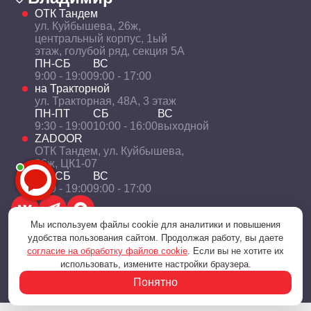
ОТК Тандем
ул. Куйбышева, 26ж,
центральный корпус, 1ый
этаж, голубой ряд, секция 5А
ПН-СБ
ВС
9:00 - 19:00
9:00 - 17:00
на Тракторной
ул. Тракторная, 48А, 3 этаж
ПН-ПТ
СБ
ВС
9:30 - 19:00
10:00 - 16:00
выходной
ZADOOR
ОТК Тандем, ул. Куйбышева,
26ж, ЦК1-07
ПН-СБ
ВС
9:00 - 19:00
9:00 - 17:00
Мы используем файлы cookie для аналитики и повышения
удобства пользования сайтом. Продолжая работу, вы даете
согласие на обработку файлов cookie
. Если вы не хотите их
Политика конфиденциальности
использовать, измените настройки браузера.
© 2001 — 2026 «Технологии уюта и комфорта»
Понятно
Разработка и поддержка - Цифровое агентство BitWeb