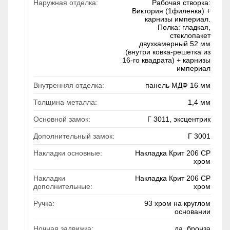
Наружная отделка:
Рабочая створка:
Виктория (1филенка) +
карнизы империал.
Полка: гладкая,
стеклопакет
двухкамерный 52 мм
(внутри ковка-решетка из
16-го квадрата) + карнизы
империал
Внутренняя отделка:
панель МДФ 16 мм
Толщина металла:
1,4 мм
Основной замок:
Г 3011, эксцентрик
Дополнительный замок:
Г 3001
Накладки основные:
Накладка Крит 206 СР
хром
Накладки
Накладка Крит 206 СР
дополнительные:
хром
Ручка:
93 хром на круглом
основании
Ночная задвижка:
да, бронза