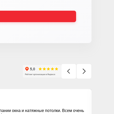
Але
пании окна и натяжные потолки. Всем очень
Хочу В