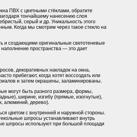
окна ПВХ с цветными стёклами, обратите
благодаря тончайшему нанесению слоя
ебристый, серый и др. Уникальность этого
ачным. Когда мы смотрим через такое стекло на
ть и создающими оригинальные светотеневые
 наполнение пространства — это дает
осов, декоративных накладок на окна,
сто прибегают, когда хотят воссоздать или
териалов и затем окрашены, заламинированы.
ые могут быть разного размера, формы,
ные), ширине, изгибу (прямые, изогнутые),
к, алюминий, дерево).
ься цветом с внутренней и наружной стороны.
стекольные шпросы устанавливают внутрь
вные шпросы используют при большой площади