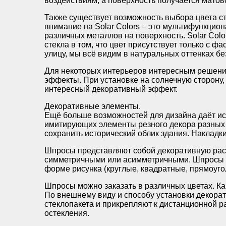
воздействиям, а поверхность получается матов
Также существует возможность выбора цвета ст
внимание на Solar Colors – это мультифункцио
различных металлов на поверхность. Solar Colo
стекла в том, что цвет присутствует только с ф
улицу, мы всё видим в натуральных оттенках б
Для некоторых интерьеров интересным решени
эффекты. При установке на солнечную сторону
интересный декоративный эффект.
Декоративные элементы.
Ещё больше возможностей для дизайна даёт ис
имитирующих элементы резного декора разных а
сохранить исторический облик здания. Накладк
Шпросы представляют собой декоративную раск
симметричными или асимметричными. Шпросы ра
форме рисунка (круглые, квадратные, прямоуго
Шпросы можно заказать в различных цветах. Ка
По внешнему виду и способу установки декора
стеклопакета и прикрепляют к дистанционной 
остекления.