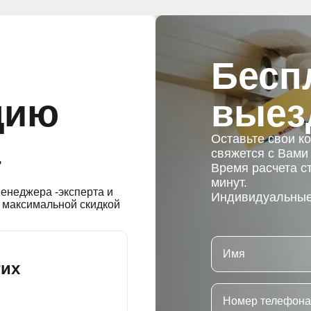
Бесп
цию
выез
а
Оставьте свои к
свяжется с Вами
Время расчета с
минут.
енеджера -эксперта и
Индивидуальные 
 максимальной скидкой
гих