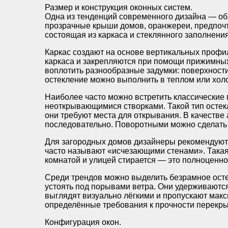
Размер и конструкция оконных систем.
Одна из тенденций современного дизайна — об
прозрачные крыши домов, оранжереи, предпочт
состоящая из каркаса и стеклянного заполнения
Каркас создают на основе вертикальных профил
каркаса и закрепляются при помощи прижимных
воплотить разнообразные задумки: поверхности
остекление можно выполнить в теплом или хол
Наиболее часто можно встретить классические
неоткрывающимися створками. Такой тип остек
они требуют места для открывания. В качеств
последовательно. Поворотными можно сделать 
Для загородных домов дизайнеры рекомендуют
часто называют «исчезающими стенами». Такая 
комнатой и улицей стирается — это полноценно
Среди трендов можно выделить безрамное осте
устоять под порывами ветра. Они удерживаютс
выглядят визуально лёгкими и пропускают макс
определённые требования к прочности перекры
Конфигурация окон.