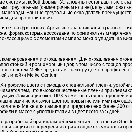
ые системы любой формы. Установить нестандартные окна 
ым, треугольным (симметричным или нет), круглым, овальн
и мансарды. Раньше треугольные окна делали преимуществ
ием для проветривания.
ятся на фронтонах. Арочные окна впишутся в разные стили
кна, форма которых воссоздана по оригинальным чертежам
неоклассицизма с элементами ампира можно увидеть на Кие
 ламинированием и окрашиванием. Для окрашивания оконн
вая стойкий и равномерный цвет, в том числе с торцов пр
нных систем Melke предлагает палитру цветов профилей в 
ной линейки Melke Centum.
Х-профилю цвета с помощью специальной пленки, устойчиво
вается тем, что высококачественные пленки приклеивают
рукции. Ламинация окон ПВХ может быть односторонней и 
ламинации используют цветное покрытие или имитирующее к
оизводителя Melke для ламинации представлено более 200 о
фили в массе с уплотнителями в цвет всего за 5 дней.
 разработкой оригинальной технологии — покрытия Spectr
ается защита от перегрева и отражающие возможности про