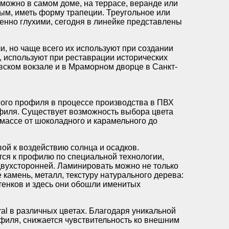
можно в самом доме, на террасе, веранде или
ым, иметь форму трапеции. Треугольное или
енно глухими, сегодня в линейке представлены
, но чаще всего их используют при создании
, используют при реставрации исторических
вском вокзале и в Мраморном дворце в Санкт-
ого профиля в процессе производства в ПВХ
офиля. Существует возможность выбора цвета
массе от шоколадного и карамельного до
й к воздействию солнца и осадков.
ся к профилю по специальной технологии,
двухсторонней. Ламинировать можно не только
амень, металл, текстуру натурального дерева:
ттенков и здесь они обошли именитых
al в различных цветах. Благодаря уникальной
филя, снижается чувствительность ко внешним