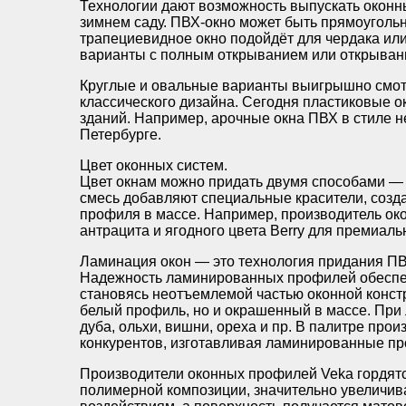
Технологии дают возможность выпускать оконн
зимнем саду. ПВХ-окно может быть прямоугольн
трапециевидное окно подойдёт для чердака ил
варианты с полным открыванием или открыван
Круглые и овальные варианты выигрышно смотр
классического дизайна. Сегодня пластиковые о
зданий. Например, арочные окна ПВХ в стиле 
Петербурге.
Цвет оконных систем.
Цвет окнам можно придать двумя способами —
смесь добавляют специальные красители, созда
профиля в массе. Например, производитель око
антрацита и ягодного цвета Berry для премиаль
Ламинация окон — это технология придания ПВ
Надежность ламинированных профилей обеспечи
становясь неотъемлемой частью оконной конст
белый профиль, но и окрашенный в массе. При 
дуба, ольхи, вишни, ореха и пр. В палитре пр
конкурентов, изготавливая ламинированные про
Производители оконных профилей Veka гордятся
полимерной композиции, значительно увеличив