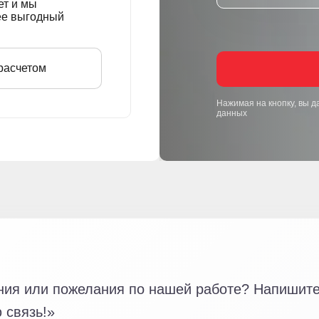
ет и мы
ее выгодный
расчетом
Нажимая на кнопку, вы д
данных
ния или пожелания по нашей работе? Напишите 
 связь!»