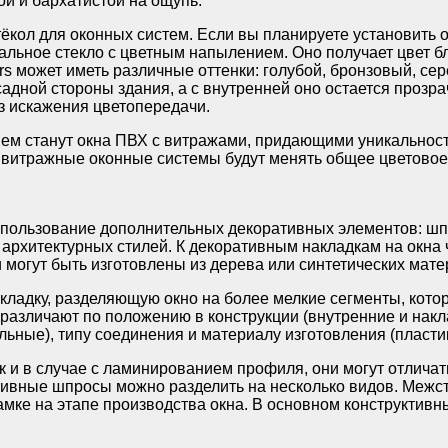
ой и бархатистой на ощупь.
ёкол для оконных систем. Если вы планируете установить 
нальное стекло с цветным напылением. Оно получает цвет 
rs может иметь различные оттенки: голубой, бронзовый, сер
асадной стороны здания, а с внутренней оно остается прозр
ез искажения цветопередачи.
ем станут окна ПВХ с витражами, придающими уникальнос
, витражные оконные системы будут менять общее цветовое
пользование дополнительных декоративных элементов: шпр
рхитектурных стилей. К декоративным накладкам на окна ча
и могут быть изготовлены из дерева или синтетических ма
ладку, разделяющую окно на более мелкие сегменты, котор
зличают по положению в конструкции (внутренние и наклад
льные), типу соединения и материалу изготовления (пласти
к и в случае с ламинированием профиля, они могут отличат
тивные шпросы можно разделить на несколько видов. Меж
рамке на этапе производства окна. В основном конструкти