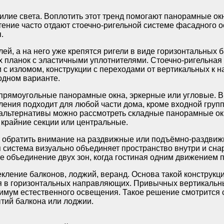
илие света. Воплотить этот тренд помогают панорамные ок
ение часто отдают стоечно-ригельной системе фасадного о
.
ей, а на него уже крепятся ригели в виде горизонтальных 
 планок с эластичными уплотнителями. Стоечно-ригельная
 с изломом, конструкции с переходами от вертикальных к 
одном варианте.
 прямоугольные панорамные окна, эркерные или угловые. В
ления подходит для любой части дома, кроме входной груп
е альтернативы можно рассмотреть складные панорамные ок
крайние секции или центральные.
 обратить внимание на раздвижные или подъёмно-раздвиж
система визуально объединяет пространство внутри и снар
е объединение двух зон, когда гостиная одним движением 
кление балконов, лоджий, веранд. Основа такой конструкц
я в горизонтальных направляющих. Привычных вертикальных
имум естественного освещения. Такое решение смотрится с
тий балкона или лоджии.