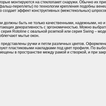
орые монтируются на стеклопакет снаружи. Обычно их при
 фальш-переплеты) по технологии крепления подобны вен
о создает эффект конструктивных (межстекольных) шпросо
ни должны быть не только качественными, надежными, но 
етающих декоративность с эргономичностью. Можно выбрать
серия Rotoline с овальной розеткой или серия Swing – моде
облегчают мытье окон.
 представлены ручки и петли различных цветов. Оформлен
ируют пластиковыми накладками под цвет профиля. По выбо
мещены в пространстве между рамой и створкой, и при зак